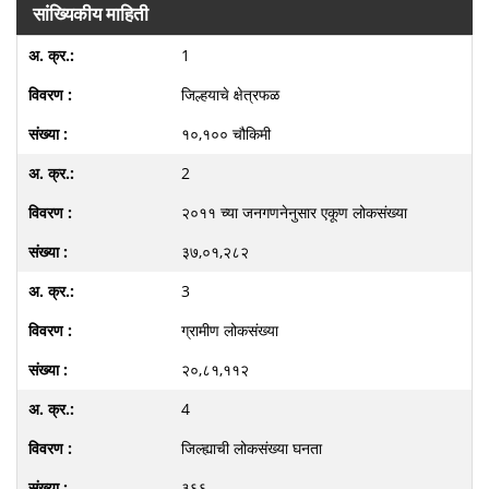
सांख्यिकीय माहिती
1
जिल्हयाचे क्षेत्रफळ
१०,१०० चौकिमी
2
२०११ च्या जनगणनेनुसार एकूण लोकसंख्या
३७,०१,२८२
3
ग्रामीण लोकसंख्या
२०,८१,११२
4
जिल्ह्याची लोकसंख्या घनता
३६६