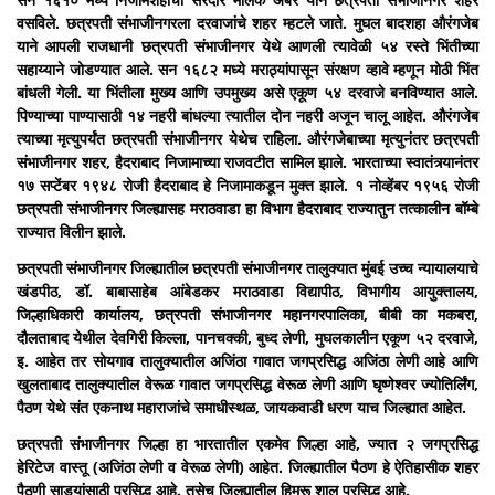
वसविले. छत्रपती संभाजीनगरला दरवाजांचे शहर म्हटले जाते. मुघल बादशहा औरंगजेब
याने आपली राजधानी छत्रपती संभाजीनगर येथे आणली त्यावेळी ५४ रस्ते भिंतीच्या
सहाय्याने जोडण्यात आले. सन १६८२ मध्ये मराठ्यांपासून संरक्षण व्हावे म्हणून मोठी भिंत
बांधली गेली. या भिंतीला मुख्य आणि उपमुख्य असे एकूण ५४ दरवाजे बनविण्यात आले.
पिण्याच्या पाण्यासाठी १४ नहरी बांधल्या त्यातील दोन नहरी अजून चालू आहेत. औरंगजेब
त्याच्या मृत्युपर्यंत छत्रपती संभाजीनगर येथेच राहिला. औरंगजेबाच्या मृत्युनंतर छत्रपती
संभाजीनगर शहर, हैदराबाद निजामाच्या राजवटीत सामिल झाले. भारताच्या स्वातंत्र्यानंतर
१७ सप्टेंबर १९४८ रोजी हैदराबाद हे निजामाकडून मुक्त झाले. १ नोव्हेंबर १९५६ रोजी
छत्रपती संभाजीनगर जिल्ह्यासह मराठवाडा हा विभाग हैदराबाद राज्यातुन तत्कालीन बॉम्बे
राज्यात विलीन झाले.
छत्रपती संभाजीनगर जिल्ह्यातील छत्रपती संभाजीनगर तालुक्यात मुंबई उच्च न्यायालयाचे
खंडपीठ, डॉ. बाबासाहेब आंबेडकर मराठवाडा विद्यापीठ, विभागीय आयुक्तालय,
जिल्हाधिकारी कार्यालय, छत्रपती संभाजीनगर महानगरपालिका, बीबी का मकबरा,
दौलताबाद येथील देवगिरी किल्ला, पानचक्की, बुध्द लेणी, मुघलकालीन एकूण ५२ दरवाजे,
इ. आहेत तर सोयगाव तालुक्यातील अजिंठा गावात जगप्रसिद्ध अजिंठा लेणी आहे आणि
खुलताबाद तालुक्यातील वेरूळ गावात जगप्रसिद्ध वेरूळ लेणी आणि घृष्णेश्वर ज्योतिर्लिंग,
पैठण येथे संत एकनाथ महाराजांचे समाधीस्थळ, जायकवाडी धरण याच जिल्ह्यात आहेत.
छत्रपती संभाजीनगर जिल्हा हा भारतातील एकमेव जिल्हा आहे, ज्यात २ जगप्रसिद्ध
हेरिटेज वास्तू (अजिंठा लेणी व वेरूळ लेणी) आहेत. जिल्ह्यातील पैठण हे ऐतिहासीक शहर
पैठणी साड्यांसाठी प्रसिद्ध आहे. तसेच जिल्ह्यातील हिमरू शाल प्रसिद्ध आहे.