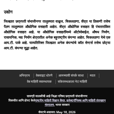
उद्योग
जिल्ह्यात छत्रपती संभाजीनगर तालुक्यात वाळूज, चिकलठाणा, शेंद्रा या ठिकाणी तसेच
पैठण तालुक्यात औद्योगिक वसाहती आहेत. शेंद्रा औद्योगिक वसाहत हि पंचतारांकित
औद्योगिक वसाहत आहे. या औद्योगिक वसाहतींमध्ये ऑटोमोबाईल, औषध निर्माण,
रासायनिक, मद्य निर्माण क्षेत्रातील अनेक बहुराष्ट्रीय कंपन्या आहेत. चिकलठाणा येथे एक
आय.टी. पार्क आहे. याव्यतिरिक्त जिल्ह्यात अनेक कंपन्यांचे कॉल सेन्टर्स तसेच छोट्या
आय.टी. कंपन्या सुद्धा आहेत.
अभिप्राय
वेबसाइट धोरणे
आमच्याशी संपर्क साधा
मदत
वेब माहिती व्यवस्थापक
संकेतस्थळाला भेट माहिती
सामग्री मालकीची आहे जिल्हा परिषद छत्रपती संभाजीनगर
विकसीत आणि होस्ट केले
राष्ट्रीय माहिती विज्ञान केंद्र
,
इलेक्ट्रॉनिक्स आणि माहिती तंत्रज्ञान
मंत्रालय
, भारत सरकार
शेवटचे अद्यावत:
May 18, 2026