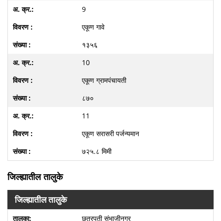
9
एकूण गावे
१३५६
10
एकूण ग्रामपंचायती
८७०
11
एकूण सरासरी पर्जन्यमान
७२५.८ मिमी
जिल्ह्यातील तालुके
जिल्ह्यातील तालुके
छत्रपती संभाजीनगर