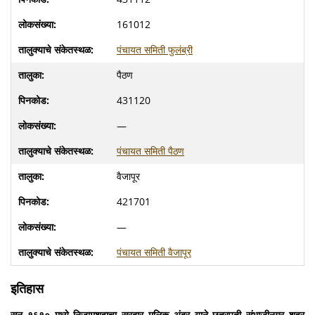
161012
पंचायत समिती फुलंब्री
पैठण
431120
—
पंचायत समिती पैठण
वैजापूर
421701
—
पंचायत समिती वैजापूर
इतिहास
सन १६१० मध्ये निजामशहाचा सरदार मलिक अंबर याने छत्रपती संभाजीनगर शहर