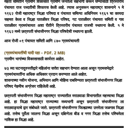
मेहता समितीने ग्रामीण विकासात ग्रामीण जनतेला सहभागी करून घेण्यासाठी त्रिस्तरीय
पंचायत राज पध्दतीची शिफारस केली आहे. त्यास अनुसरून महाराष्ट्र शासनाने १ मे
१९६२ रोजी महाराष्ट्र जिल्हा परिषदा व पंचायत समित्या अधिनियम १९६१ चा कायदा
सहमत केला व जिल्हा पातळीवर जिल्हा परिषद, गट पातळीवर पंचायत समिती व गाव
पातळीवर ग्रामपंचायत अशा रीतीने त्रिस्तरीय पंचायत राजची स्थापना केली. १ मे
१९६२ मध्ये छत्रपती संभाजीनगर जिल्हा परिषदेची स्थापना झाली.
आज रोजी ०९ पंचायत समिती आणि ८७० ग्रामपंचायती
(ग्रामपंचायतींची यादी पहा – PDF, 2 MB)
ग्रामीण भागांच्या विकासासाठी कार्यरत आहेत.
७३ व्या घटनादुरुस्तीद्वारे महिलांना सत्तेत सहभाग देण्यात आला असून ग्रामसभेद्वारे
ग्रामपंचायतींना अधिक अधिकार प्रदान करण्यात आले आहेत.
शासनाच्या नवीन योजना, अभियान आणि मोहिमा राबविण्यात
छत्रपती संभाजीनगर जिल्हा
परिषद
नेहमीच अग्रेसर राहिलेली आहे.
छत्रपती संभाजीनगर जिल्हा महाराष्ट्र राज्यातील मराठवाडा विभागातील महत्त्वाचा जिल्हा
आहे. हा जिल्हा महाराष्ट्र राज्याच्या मध्यभागी असून छत्रपती संभाजीनगर ला
मराठवाड्याचे द्वार संबोधले जाते. छत्रपती संभाजीनगर जिल्ह्याच्या उत्तरेला जळगाव जिल्हा
आहे. तसेच पूर्वेला जालना जिल्हा असून दक्षिणेला बीड व नगर जिल्हा तसेच पश्चिमेला
नाशिक हा जिल्हा आहे.