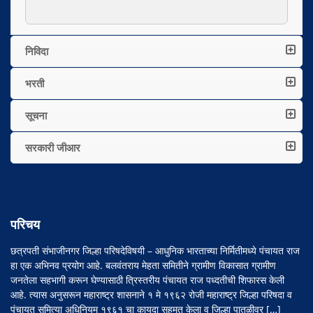
निविदा
भरती
सूचना
सरकारी जीआर
परिचय
छत्रपती संभाजीनगर जिल्हा परिषदेविषयी – आधुनिक भारताच्या निर्मितीमध्ये पंचायत राज
हा एक अभिनव प्रयोग आहे. बलवंतराय मेहता समितीने ग्रामीण विकासात ग्रामीण
जनतेला सहभागी करून घेण्यासाठी त्रिस्तरीय पंचायत राज पध्दतीची शिफारस केली
आहे. त्यास अनुसरून महाराष्ट्र शासनाने १ मे १९६२ रोजी महाराष्ट्र जिल्हा परिषदा व
पंचायत समित्या अधिनियम १९६१ चा कायदा सहमत केला व जिल्हा पातळीवर […]